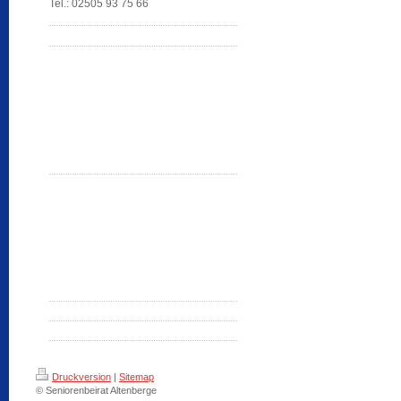
Tel.: 02505 93 75 66
Druckversion
|
Sitemap
© Seniorenbeirat Altenberge