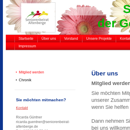
Senio
der Ge
Startseite
Über uns
Vorstand
Unsere Projekte
Konta
Impressum
Über uns
Mitglied werden
Chronik
Mitglied werde
Sie möchten Mitg
unserer Zusammen
Sie möchten mitmachen?
wenn Sie helfen
Kontakt
Ricarda Güntner
Dann nehmen S
ricarda.guentner@seniorenbeirat-
altenberge.de
bei uns willkom